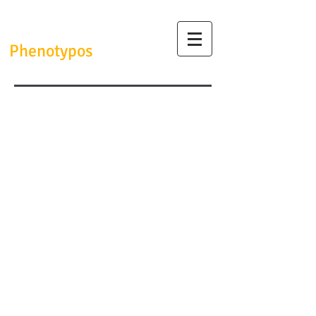
InfrafrontierGR/
Phenotypos